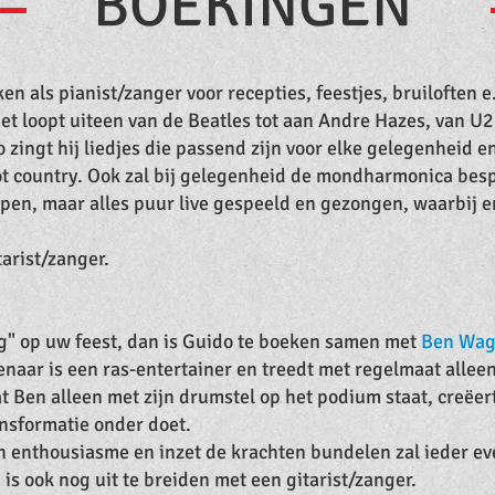
BOEKINGEN
n als pianist/zanger voor recepties, feestjes, bruiloften e
het loopt uiteen van de Beatles tot aan Andre Hazes, van U2
zingt hij liedjes die passend zijn voor elke gelegenheid en
tot country. Ook zal bij gelegenheid de mondharmonica be
pen, maar alles puur live gespeeld en gezongen, waarbij e
tarist/zanger.
g" op uw feest, dan is Guido te boeken samen met
Ben Wag
naar is een
ras-entertainer en treedt met regelmaat alleen
en alleen met zijn drumstel op het podium staat, creëert h
nsformatie onder doet.
 enthousiasme en inzet de krachten bundelen zal ieder e
 is ook nog uit te breiden met een gitarist/zanger.